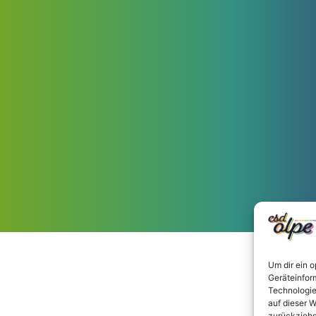
Um dir ein 
Geräteinfor
Technologie
auf dieser W
zurückziehs