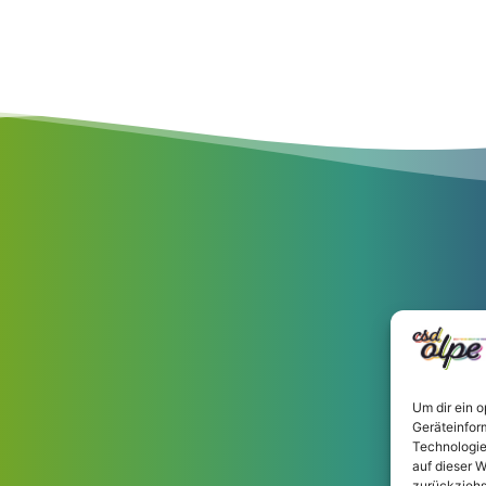
Um dir ein 
Geräteinfor
Technologie
auf dieser W
zurückziehs