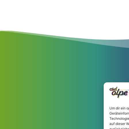
Um dir ein 
Geräteinfor
Technologie
auf dieser W
zurückziehs