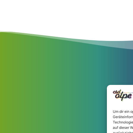
Um dir ein 
Geräteinfor
Technologie
auf dieser W
zurückziehs