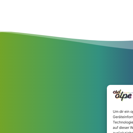
Um dir ein 
Geräteinfor
Technologie
auf dieser W
zurückziehs