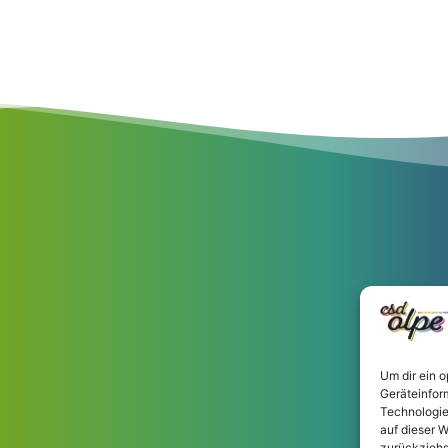
Um dir ein 
Geräteinfor
Technologie
auf dieser W
zurückziehs