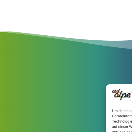
Um dir ein 
Geräteinfor
Technologie
auf dieser W
zurückziehs