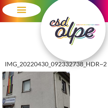
Inhalt
springen
Bühnenprogramm 2026
Queere Jugend Olpe (SHG)
Vergangene Veranstaltungen
IMG_20220430_092332738_HDR~2